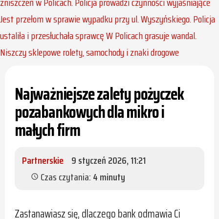
zniszczeń w Policach. Policja prowadzi czynności wyjaśniające
Jest przełom w sprawie wypadku przy ul. Wyszyńskiego. Policja
ustaliła i przesłuchała sprawcę
W Policach grasuje wandal.
Niszczy sklepowe rolety, samochody i znaki drogowe
Najważniejsze zalety pożyczek
pozabankowych dla mikro i
małych firm
Partnerskie
9 styczeń 2026, 11:21
Czas czytania:
4 minuty
schedule
Zastanawiasz się, dlaczego bank odmawia Ci