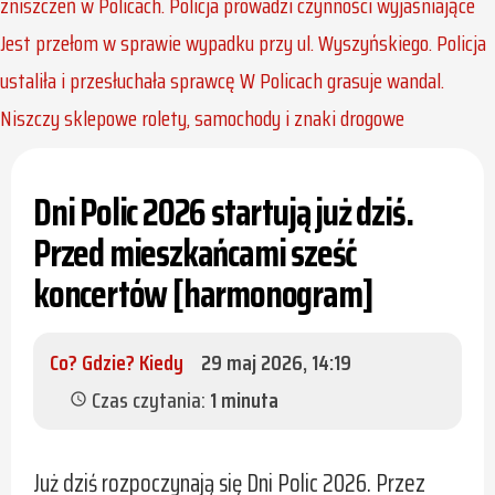
zniszczeń w Policach. Policja prowadzi czynności wyjaśniające
Jest przełom w sprawie wypadku przy ul. Wyszyńskiego. Policja
ustaliła i przesłuchała sprawcę
W Policach grasuje wandal.
Niszczy sklepowe rolety, samochody i znaki drogowe
Dni Polic 2026 startują już dziś.
Przed mieszkańcami sześć
koncertów [harmonogram]
Co? Gdzie? Kiedy
29 maj 2026, 14:19
Czas czytania:
1 minuta
schedule
Już dziś rozpoczynają się Dni Polic 2026. Przez