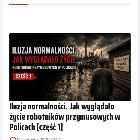
Iluzja normalności. Jak wyglądało
życie robotników przymusowych w
Policach [część 1]
12 czerwiec 2026, 18:55
access_time