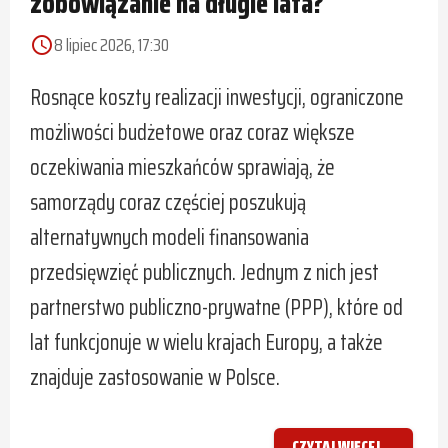
zobowiązanie na długie lata?
8 lipiec 2026, 17:30
access_time
Rosnące koszty realizacji inwestycji, ograniczone
możliwości budżetowe oraz coraz większe
oczekiwania mieszkańców sprawiają, że
samorządy coraz częściej poszukują
alternatywnych modeli finansowania
przedsięwzięć publicznych. Jednym z nich jest
partnerstwo publiczno-prywatne (PPP), które od
lat funkcjonuje w wielu krajach Europy, a także
znajduje zastosowanie w Polsce.
CZYTAJ WIĘCEJ...