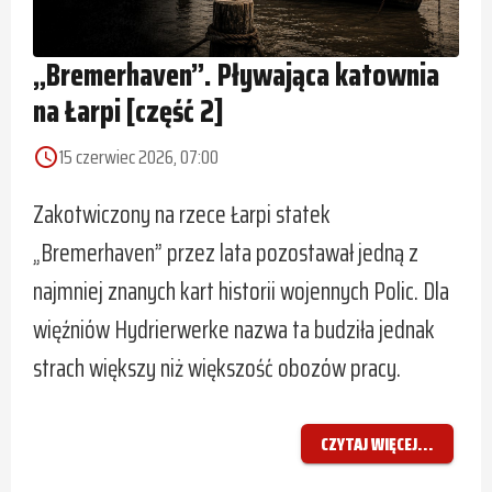
„Bremerhaven”. Pływająca katownia
na Łarpi [część 2]
15 czerwiec 2026, 07:00
access_time
Zakotwiczony na rzece Łarpi statek
„Bremerhaven” przez lata pozostawał jedną z
najmniej znanych kart historii wojennych Polic. Dla
więźniów Hydrierwerke nazwa ta budziła jednak
strach większy niż większość obozów pracy.
CZYTAJ WIĘCEJ...