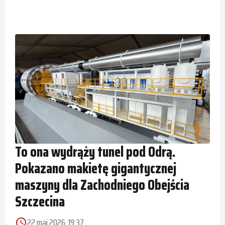
To ona wydrąży tunel pod Odrą.
Pokazano makietę gigantycznej
maszyny dla Zachodniego Obejścia
Szczecina
22 maj 2026, 19:37
access_time