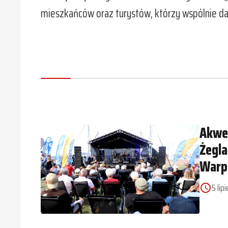
mieszkańców oraz turystów, którzy wspólnie da
Akwen
Żegl
Warp
5 lip
access_time