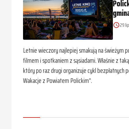
Polic
gmin
29 li
access_time
Letnie wieczory najlepiej smakują na świeżym 
filmem i spotkaniem z sąsiadami. Właśnie z tak
który po raz drugi organizuje cykl bezpłatnyc
Wakacje z Powiatem Polickim”.