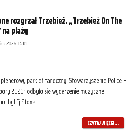
one rozgrzał Trzebież. „Trzebież On The
 na plaży
piec 2026, 14:01
 plenerowy parkiet taneczny. Stowarzyszenie Police –
boty 2026” odbyło się wydarzenie muzyczne
ru był Cj Stone.
CZYTAJ WIĘCEJ...