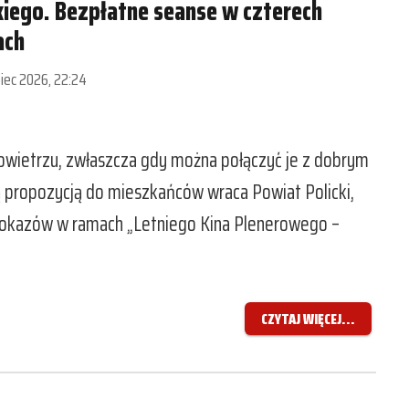
kiego. Bezpłatne seanse w czterech
ach
piec 2026, 22:24
powietrzu, zwłaszcza gdy można połączyć je z dobrym
ą propozycją do mieszkańców wraca Powiat Policki,
h pokazów w ramach „Letniego Kina Plenerowego –
CZYTAJ WIĘCEJ...