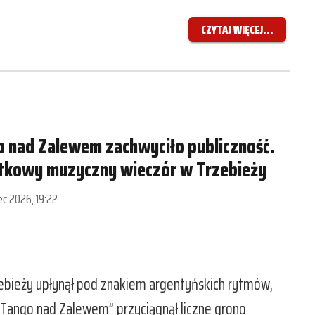
CZYTAJ WIĘCEJ...
 nad Zalewem zachwyciło publiczność.
tkowy muzyczny wieczór w Trzebieży
iec 2026, 19:22
ebieży upłynął pod znakiem argentyńskich rytmów,
„Tango nad Zalewem” przyciągnął liczne grono