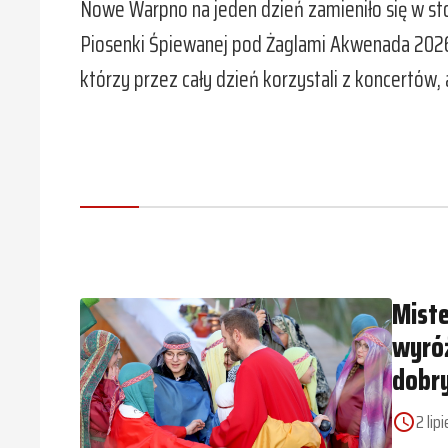
Nowe Warpno na jeden dzień zamieniło się w sto
Piosenki Śpiewanej pod Żaglami Akwenada 2026
którzy przez cały dzień korzystali z koncertów,
Miste
wyróż
dobry
2 lip
access_time