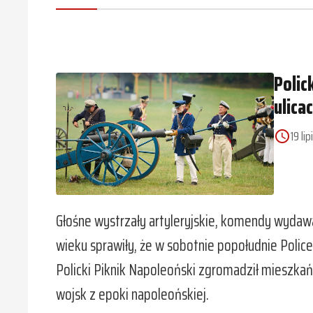
Polic
ulica
19 li
access_time
Głośne wystrzały artyleryjskie, komendy wydaw
wieku sprawiły, że w sobotnie popołudnie Police n
Policki Piknik Napoleoński zgromadził mieszkań
wojsk z epoki napoleońskiej.