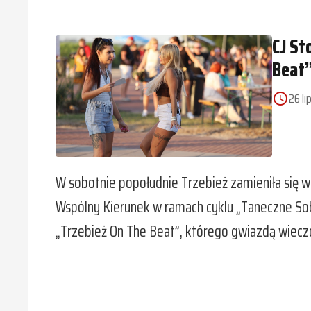
CJ St
Beat”
26 li
access_time
W sobotnie popołudnie Trzebież zamieniła się w
Wspólny Kierunek w ramach cyklu „Taneczne So
„Trzebież On The Beat”, którego gwiazdą wieczo