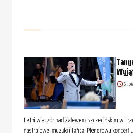
Tango
Wyją
6 lip
access_time
Letni wieczór nad Zalewem Szczecińskim w Trz
nastrojowej muzyki i tańca. Plenerowy koncert 