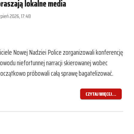
raszają lokalne media
rpień 2026, 17:48
wiciele Nowej Nadziei Police zorganizowali konferencję
powodu niefortunnej narracji skierowanej wobec
ć początkowo próbowali całą sprawę bagatelizować.
CZYTAJ WIĘCEJ...