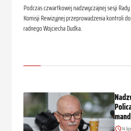
Podczas czwartkowej nadzwyczajnej sesji Rady M
Komisji Rewizyjnej przeprowadzenia kontroli d
radnego Wojciecha Dudka.
Nadzw
Polic
mand
14 li
access_time