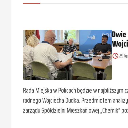
Dwie 
Wojc
29 li
access_time
Rada Miejska w Policach będzie w najbliższym 
radnego Wojciecha Dudka. Przedmiotem analizy b
zarządu Spółdzielni Mieszkaniowej „Chemik” po