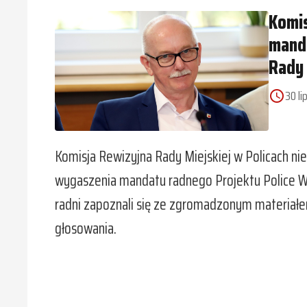
Komis
manda
Rady
30 li
access_time
Komisja Rewizyjna Rady Miejskiej w Policach n
wygaszenia mandatu radnego Projektu Police 
radni zapoznali się ze zgromadzonym materiałem
głosowania.