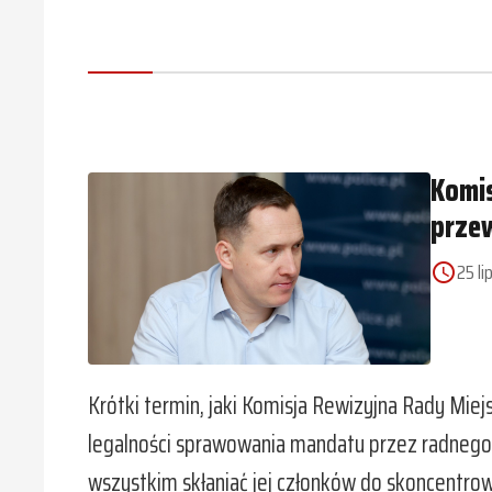
Komis
przew
25 li
access_time
Krótki termin, jaki Komisja Rewizyjna Rady Mie
legalności sprawowania mandatu przez radnego 
wszystkim skłaniać jej członków do skoncentrow