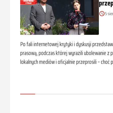
przep
5 sie
access_time
Po fali internetowej krytyki i dyskusji przedsta
prasową, podczas której wyrazili ubolewanie z 
lokalnych mediów i oficjalnie przeprosili – cho