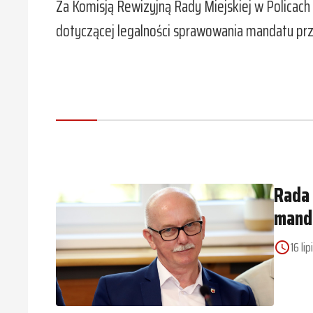
Za Komisją Rewizyjną Rady Miejskiej w Policach
dotyczącej legalności sprawowania mandatu prz
Rada 
mand
16 li
access_time