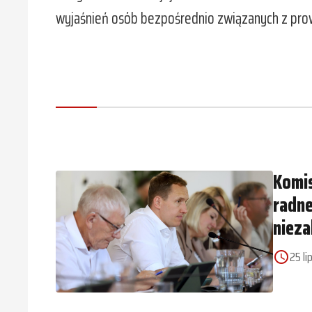
wyjaśnień osób bezpośrednio związanych z p
Komis
radne
nieza
25 li
access_time