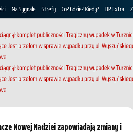
ści
Na Sygnale
Strefy
Co? Gdzie? Kiedy?
DP Extra
Z
iągnął komplet publiczności
Tragiczny wypadek w Turznicy
jące
Jest przełom w sprawie wypadku przy ul. Wyszyńskiego. 
owe
iągnął komplet publiczności
Tragiczny wypadek w Turznicy
jące
Jest przełom w sprawie wypadku przy ul. Wyszyńskiego. 
owe
acze Nowej Nadziei zapowiadają zmiany i