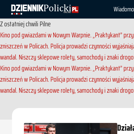
Wiadomo
Z ostatniej chwili
Pilne
Kino pod gwiazdami w Nowym Warpnie. „Praktykant” przyc
zniszczeń w Policach. Policja prowadzi czynności wyjaśnia
wandal. Niszczy sklepowe rolety, samochody i znaki drog
Kino pod gwiazdami w Nowym Warpnie. „Praktykant” przyc
zniszczeń w Policach. Policja prowadzi czynności wyjaśnia
wandal. Niszczy sklepowe rolety, samochody i znaki drog
Dział