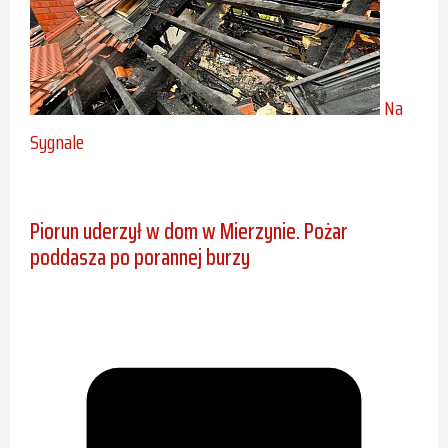
Na
Sygnale
Piorun uderzył w dom w Mierzynie. Pożar
poddasza po porannej burzy