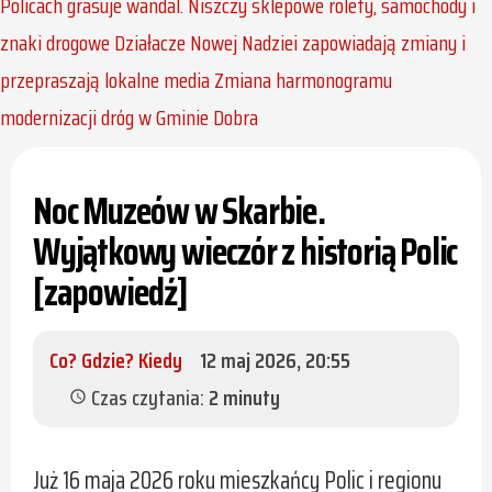
Policach grasuje wandal. Niszczy sklepowe rolety, samochody i
znaki drogowe
Działacze Nowej Nadziei zapowiadają zmiany i
przepraszają lokalne media
Zmiana harmonogramu
modernizacji dróg w Gminie Dobra
Noc Muzeów w Skarbie.
Wyjątkowy wieczór z historią Polic
[zapowiedź]
Co? Gdzie? Kiedy
12 maj 2026, 20:55
Czas czytania:
2 minuty
schedule
Już 16 maja 2026 roku mieszkańcy Polic i regionu