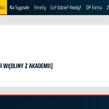
ści
Na Sygnale
Strefy
Co? Gdzie? Kiedy?
DP Extra
Z
 WĘDLINY Z AKADEMII]