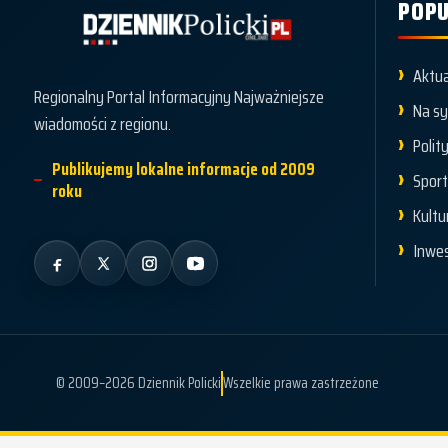
POPU
Dziennik Policki
Aktua
Regionalny Portal Informacyjny Najważniejsze
Na s
wiadomości z regionu.
Polit
Publikujemy lokalne informacje od 2009
Spor
roku
Kultu
Inwes
© 2009–2026 Dziennik Policki
Wszelkie prawa zastrzeżone