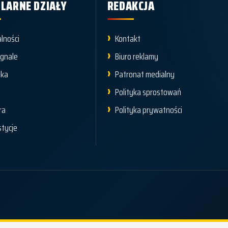
LARNE DZIAŁY
REDAKCJA
lności
Kontakt
ygnale
Biuro reklamy
yka
Patronat medialny
t
Polityka sprostowań
ra
Polityka prywatności
tycje