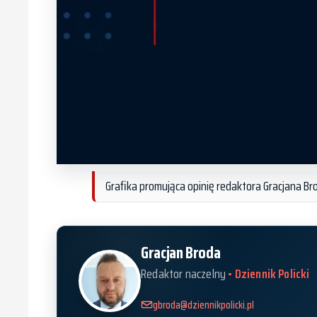
Grafika promująca opinię redaktora Gracjana Br
Gracjan Broda
Redaktor naczelny
• Dziennik Policki
gbroda@dziennikpolicki.pl