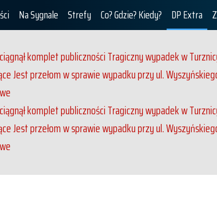
ści
Na Sygnale
Strefy
Co? Gdzie? Kiedy?
DP Extra
Z
iągnął komplet publiczności
Tragiczny wypadek w Turznicy
jące
Jest przełom w sprawie wypadku przy ul. Wyszyńskiego. 
owe
iągnął komplet publiczności
Tragiczny wypadek w Turznicy
jące
Jest przełom w sprawie wypadku przy ul. Wyszyńskiego. 
owe