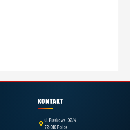
KONTAKT
ul. Piaskowa 102/4
72-010 Police