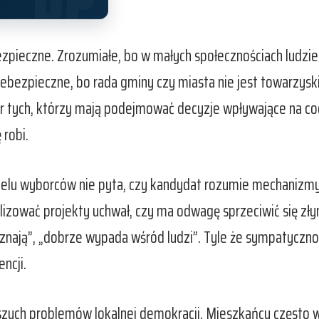
zpieczne. Zrozumiałe, bo w małych społecznościach ludzie c
iebezpieczne, bo rada gminy czy miasta nie jest towarzysk
r tych, którzy mają podejmować decyzje wpływające na cod
 robi.
wielu wyborców nie pyta, czy kandydat rozumie mechanizmy
alizować projekty uchwał, czy ma odwagę sprzeciwić się złym
znają”, „dobrze wypada wśród ludzi”. Tyle że sympatyczno
ncji.
szych problemów lokalnej demokracji. Mieszkańcy często wy