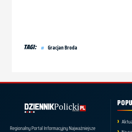
TAGI:
Gracjan Broda
POPU
Dziennik Policki
Aktua
Regionalny Portal Informacyjny Najważniejsze