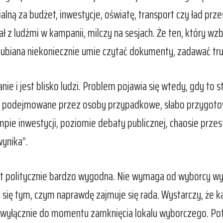
lną za budżet, inwestycje, oświatę, transport czy ład pr
iał z ludźmi w kampanii, milczy na sesjach. Że ten, który w
ubiana niekoniecznie umie czytać dokumenty, zadawać trud
nie i jest blisko ludzi. Problem pojawia się wtedy, gdy to 
zje podejmowane przez osoby przypadkowe, słabo przygotow
mpie inwestycji, poziomie debaty publicznej, chaosie prz
wynika”.
est politycznie bardzo wygodna. Nie wymaga od wyborcy wy
się tym, czym naprawdę zajmuje się rada. Wystarczy, że ka
ne wyłącznie do momentu zamknięcia lokalu wyborczego. Po