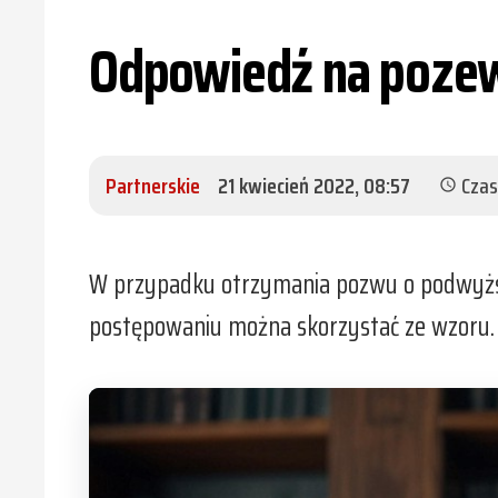
Odpowiedź na poze
Partnerskie
21 kwiecień 2022, 08:57
Czas
schedule
W przypadku otrzymania pozwu o podwyższ
postępowaniu można skorzystać ze wzoru.