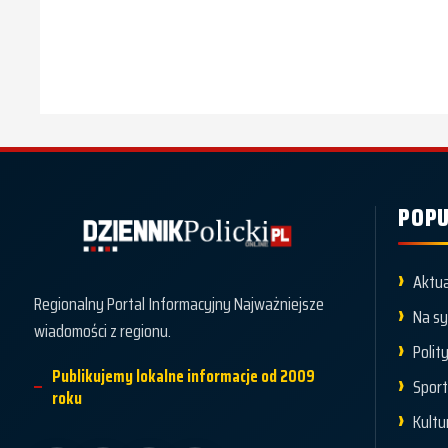
POPU
Dziennik Policki
Aktua
Regionalny Portal Informacyjny Najważniejsze
Na s
wiadomości z regionu.
Polit
Publikujemy lokalne informacje od 2009
Spor
roku
Kultu