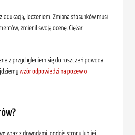
 z edukacją, leczeniem. Zmiana stosunków musi
imentów, zmienił swoją ocenę. Ciężar
zne z przychyleniem się do roszczeń powoda.
ajdziemy
wzór odpowiedzi na pozew o
ntów?
ę wraz z dowodami, podpis strony lub jej