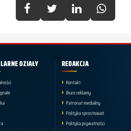
LARNE DZIAŁY
REDAKCJA
lności
Kontakt
ygnale
Biuro reklamy
yka
Patronat medialny
t
Polityka sprostowań
ra
Polityka prywatności