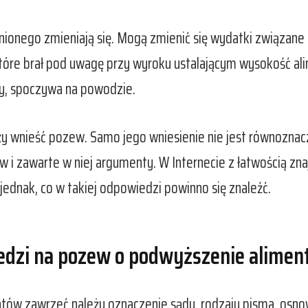
nionego zmieniają się. Mogą zmienić się wydatki związane
, które brał pod uwagę przy wyroku ustalającym wysokość al
ny, spoczywa na powodzie.
ży wnieść pozew. Samo jego wniesienie nie jest równoznac
i zawarte w niej argumenty. W Internecie z łatwością zn
 jednak, co w takiej odpowiedzi powinno się znaleźć.
edzi na pozew o podwyższenie alime
w zawrzeć należy oznaczenie sądu, rodzaju pisma, osnow