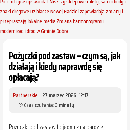
Policach grasuje wandal. Niszczy sklepowe rolety, samochody i
znaki drogowe
Działacze Nowej Nadziei zapowiadają zmiany i
przepraszają lokalne media
Zmiana harmonogramu
modernizacji dróg w Gminie Dobra
Pożyczki pod zastaw – czym są, jak
działają i kiedy naprawdę się
opłacają?
Partnerskie
27 marzec 2026, 12:17
Czas czytania:
3 minuty
schedule
Pożyczki pod zastaw to jedno z najbardziej