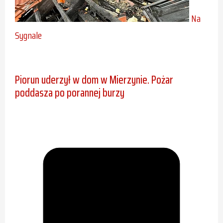
Na
Sygnale
Piorun uderzył w dom w Mierzynie. Pożar
poddasza po porannej burzy