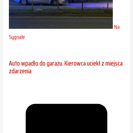
Na
Sygnale
Auto wpadło do garażu. Kierowca uciekł z miejsca
zdarzenia