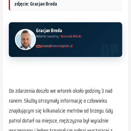
zdjęcie: Gracjan Broda
Gracjan Broda
Redaktor naczelny
• Dziennik Policki
gbroda@dziennikpolicki.pl
Do zdarzenia doszło we wtorek około godziny 3 nad
ranem. Służby otrzymały informację o człowieku
znajdującym się kilkanaście metrów od brzegu. Gdy
patrol dotarł na miejsce, mężczyzna był wyraźnie
wyczerpany i ledwo trzymał się gałęzi wystającej z