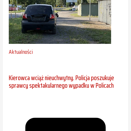
Aktualności
Kierowca wciąż nieuchwytny. Policja poszukuje
sprawcy spektakularnego wypadku w Policach