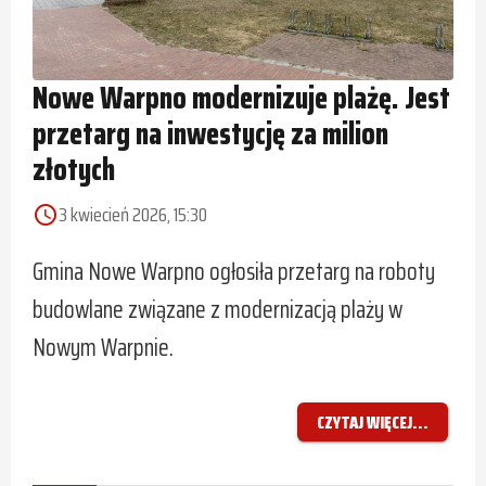
Nowe Warpno modernizuje plażę. Jest
przetarg na inwestycję za milion
złotych
3 kwiecień 2026, 15:30
access_time
Gmina Nowe Warpno ogłosiła przetarg na roboty
budowlane związane z modernizacją plaży w
Nowym Warpnie.
CZYTAJ WIĘCEJ...