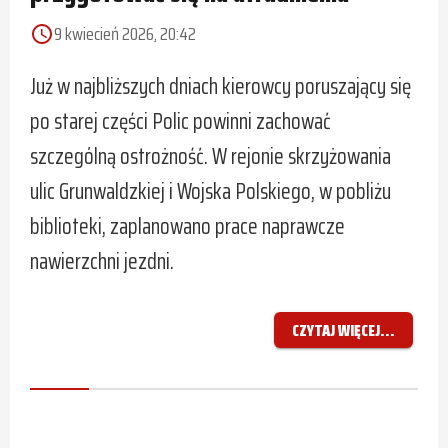
9 kwiecień 2026, 20:42
access_time
Już w najbliższych dniach kierowcy poruszający się
po starej części Polic powinni zachować
szczególną ostrożność. W rejonie skrzyżowania
ulic Grunwaldzkiej i Wojska Polskiego, w pobliżu
biblioteki, zaplanowano prace naprawcze
nawierzchni jezdni.
CZYTAJ WIĘCEJ...