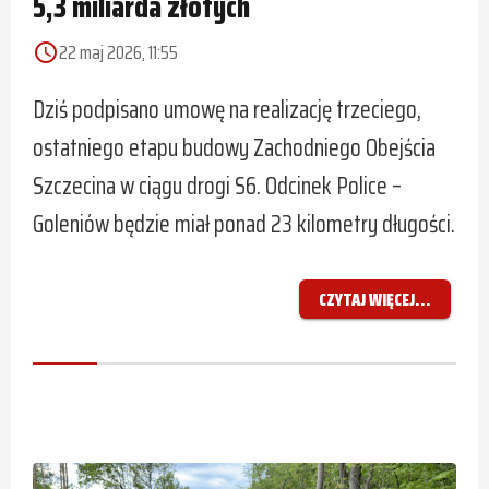
5,3 miliarda złotych
22 maj 2026, 11:55
access_time
Dziś podpisano umowę na realizację trzeciego,
ostatniego etapu budowy Zachodniego Obejścia
Szczecina w ciągu drogi S6. Odcinek Police –
Goleniów będzie miał ponad 23 kilometry długości.
CZYTAJ WIĘCEJ...