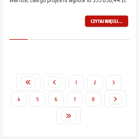
CZYTAJ WIĘCEJ...
1
2
3
4
5
6
7
8