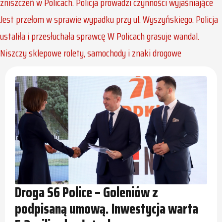
zniszczeń w Policach. Policja prowadzi czynności wyjaśniające
Jest przełom w sprawie wypadku przy ul. Wyszyńskiego. Policja
ustaliła i przesłuchała sprawcę
W Policach grasuje wandal.
Niszczy sklepowe rolety, samochody i znaki drogowe
Droga S6 Police – Goleniów z
podpisaną umową. Inwestycja warta