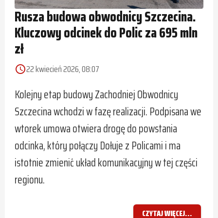
Rusza budowa obwodnicy Szczecina.
Kluczowy odcinek do Polic za 695 mln
zł
22 kwiecień 2026, 08:07
access_time
Kolejny etap budowy Zachodniej Obwodnicy
Szczecina wchodzi w fazę realizacji. Podpisana we
wtorek umowa otwiera drogę do powstania
odcinka, który połączy Dołuje z Policami i ma
istotnie zmienić układ komunikacyjny w tej części
regionu.
CZYTAJ WIĘCEJ...