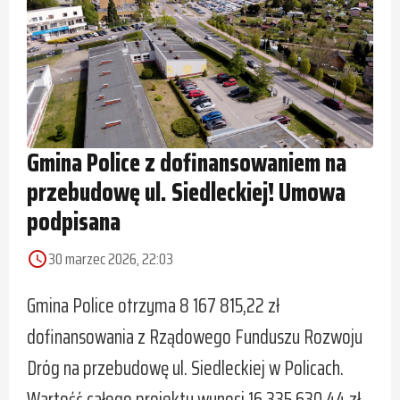
Gmina Police z dofinansowaniem na
przebudowę ul. Siedleckiej! Umowa
podpisana
30 marzec 2026, 22:03
access_time
Gmina Police otrzyma 8 167 815,22 zł
dofinansowania z Rządowego Funduszu Rozwoju
Dróg na przebudowę ul. Siedleckiej w Policach.
Wartość całego projektu wynosi 16 335 630,44 zł.