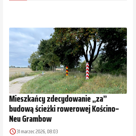
Mieszkańcy zdecydowanie „za”
budową ścieżki rowerowej Kościno–
Neu Grambow
31 marzec 2026, 08:03
access_time