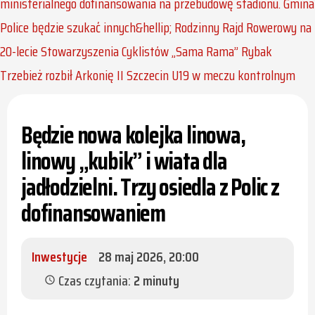
ministerialnego dofinansowania na przebudowę stadionu. Gmina
Police będzie szukać innych&hellip;
Rodzinny Rajd Rowerowy na
20-lecie Stowarzyszenia Cyklistów „Sama Rama”
Rybak
Trzebież rozbił Arkonię II Szczecin U19 w meczu kontrolnym
Będzie nowa kolejka linowa,
linowy „kubik” i wiata dla
jadłodzielni. Trzy osiedla z Polic z
dofinansowaniem
Inwestycje
28 maj 2026, 20:00
Czas czytania:
2 minuty
schedule