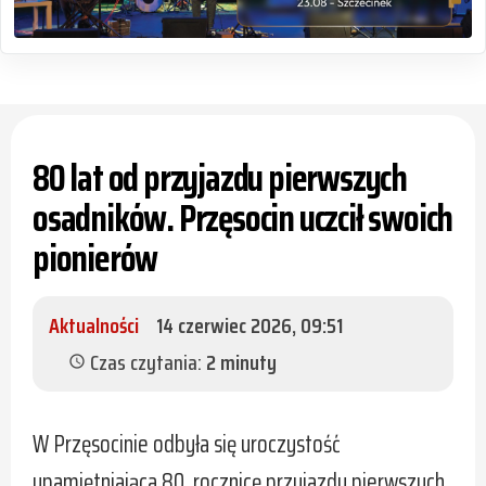
80 lat od przyjazdu pierwszych
osadników. Przęsocin uczcił swoich
pionierów
Aktualności
14 czerwiec 2026, 09:51
Czas czytania:
2 minuty
schedule
W Przęsocinie odbyła się uroczystość
upamiętniająca 80. rocznicę przyjazdu pierwszych