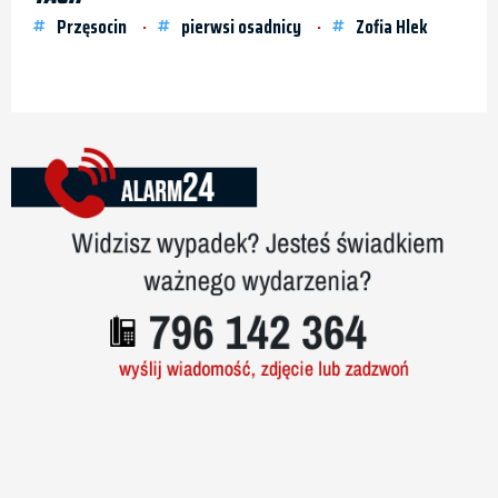
Przęsocin
pierwsi osadnicy
Zofia Hlek