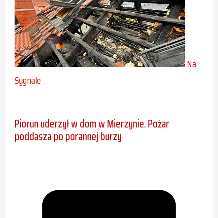
Na
Sygnale
Piorun uderzył w dom w Mierzynie. Pożar
poddasza po porannej burzy