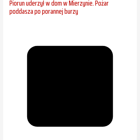
Piorun uderzył w dom w Mierzynie. Pożar
poddasza po porannej burzy