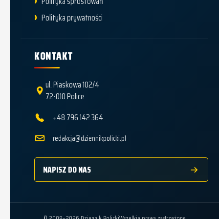
Polityka sprostowań
Polityka prywatności
KONTAKT
ul. Piaskowa 102/4
72-010 Police
+48 796 142 364
redakcja@dziennikpolicki.pl
NAPISZ DO NAS
© 2009–2026 Dziennik Policki
Wszelkie prawa zastrzeżone