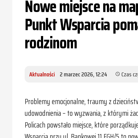
Nowe miejsce na map
Punkt Wsparcia poma
rodzinom
Aktualności
2 marzec 2026, 12:24
Czas cz
schedule
Problemy emocjonalne, traumy z dzieciństw
udowodnienia – to wyzwania, z którymi żad
Policach powstało miejsce, które porządku
Wsparcia przy ul. Bankowej 11 FGH/5 to no