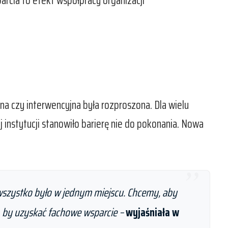
rcia to efekt współpracy organizacji
a czy interwencyjna była rozproszona. Dla wielu
 instytucji stanowiło barierę nie do pokonania. Nowa
o wszystko było w jednym miejscu. Chcemy, aby
ć, by uzyskać fachowe wsparcie
–
wyjaśniała w