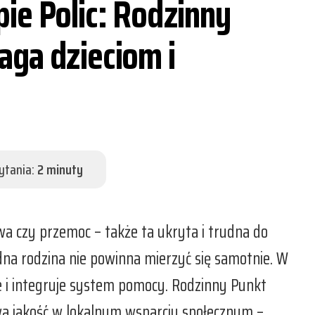
ie Polic: Rodzinny
ga dzieciom i
ytania:
2 minuty
a czy przemoc – także ta ukryta i trudna do
na rodzina nie powinna mierzyć się samotnie. W
je i integruje system pomocy. Rodzinny Punkt
wa jakość w lokalnym wsparciu społecznym –