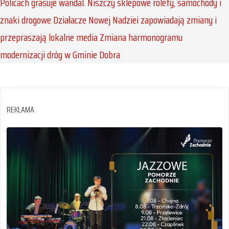
Policach grasuje wandal. Niszczy sklepowe rolety, samochody i
znaki drogowe
Działacze Nowej Nadziei zapowiadają zmiany i
przepraszają lokalne media
Zmiana harmonogramu
modernizacji dróg w Gminie Dobra