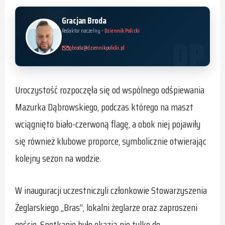
Gracjan Broda
Redaktor naczelny
• Dziennik Policki
gbroda@dziennikpolicki.pl
Uroczystość rozpoczęła się od wspólnego odśpiewania
Mazurka Dąbrowskiego, podczas którego na maszt
wciągnięto biało-czerwoną flagę, a obok niej pojawiły
się również klubowe proporce, symbolicznie otwierając
kolejny sezon na wodzie.
W inauguracji uczestniczyli członkowie Stowarzyszenia
Żeglarskiego „Bras”, lokalni żeglarze oraz zaproszeni
goście. Spotkanie było okazją nie tylko do