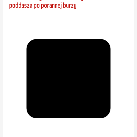
poddasza po porannej burzy