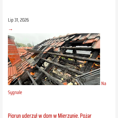
Lip 31, 2026
→
Na
Sygnale
Piorun uderzył w dom w Mierzynie. Pożar