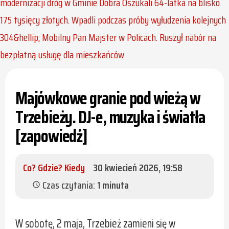
modernizacji dróg w Gminie Dobra
Oszukali 64-latka na blisko
175 tysięcy złotych. Wpadli podczas próby wyłudzenia kolejnych
304&hellip;
Mobilny Pan Majster w Policach. Ruszył nabór na
bezpłatną usługę dla mieszkańców
Majówkowe granie pod wieżą w
Trzebieży. DJ-e, muzyka i światła
[zapowiedź]
Co? Gdzie? Kiedy
30 kwiecień 2026, 19:58
Czas czytania:
1 minuta
schedule
W sobotę, 2 maja, Trzebież zamieni się w