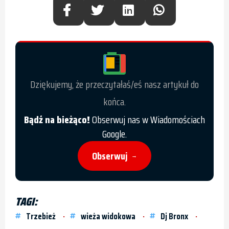
Dziękujemy, że przeczytałaś/eś nasz artykuł do
końca.
Bądź na bieżąco!
Obserwuj nas w Wiadomościach
Google.
Obserwuj
→
TAGI:
Trzebież
wieża widokowa
Dj Bronx