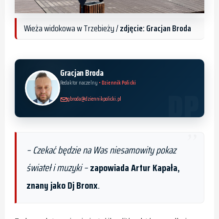
Wieża widokowa w Trzebieży /
zdjęcie: Gracjan Broda
Gracjan Broda
Redaktor naczelny
• Dziennik Policki
gbroda@dziennikpolicki.pl
–
Czekać będzie na Was niesamowity pokaz
świateł i muzyki
–
zapowiada Artur Kapała,
znany jako Dj Bronx
.