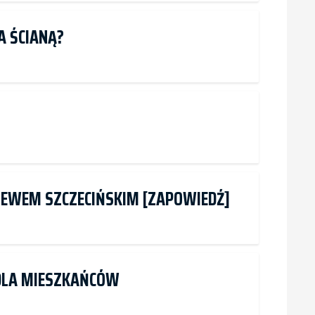
A ŚCIANĄ?
LEWEM SZCZECIŃSKIM [ZAPOWIEDŹ]
 DLA MIESZKAŃCÓW