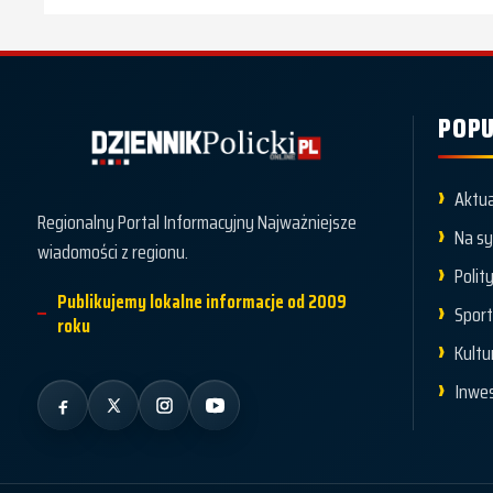
POPU
Dziennik Policki
Aktua
Regionalny Portal Informacyjny Najważniejsze
Na s
wiadomości z regionu.
Polit
Publikujemy lokalne informacje od 2009
Spor
roku
Kultu
Inwes