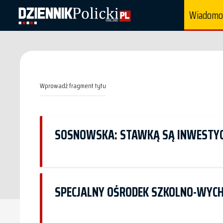
Wiadomo
Wprowadź
fragment
tytułu
SOSNOWSKA: STAWKĄ SĄ INWESTYC
SPECJALNY OŚRODEK SZKOLNO-WYC