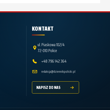
KONTAKT
ul. Piaskowa 102/4
72-010 Police
+48 796 142 364
redakcja@dziennikpolicki.pl
NAPISZ DO NAS