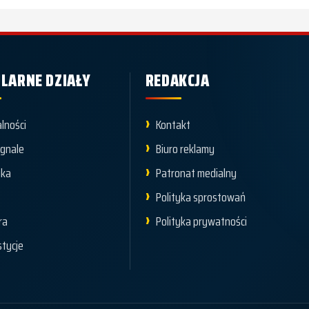
LARNE DZIAŁY
REDAKCJA
lności
Kontakt
ygnale
Biuro reklamy
yka
Patronat medialny
t
Polityka sprostowań
ra
Polityka prywatności
tycje