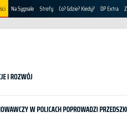
ści
Na Sygnale
Strefy
Co? Gdzie? Kiedy?
DP Extra
Z
JE I ROZWÓJ
HOWAWCZY W POLICACH POPROWADZI PRZEDSZKO