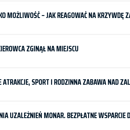
LKO MOŻLIWOŚĆ – JAK REAGOWAĆ NA KRZYWDĘ Z
IEROWCA ZGINĄŁ NA MIEJSCU
E ATRAKCJE, SPORT I RODZINNA ZABAWA NAD ZA
ENIA UZALEŻNIEŃ MONAR. BEZPŁATNE WSPARCIE