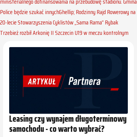
ministerialnego dofinansowania na przebudowę stadionu. Gmina
Police będzie szukać innych&hellip;
Rodzinny Rajd Rowerowy na
20-lecie Stowarzyszenia Cyklistów „Sama Rama”
Rybak
Trzebież rozbił Arkonię II Szczecin U19 w meczu kontrolnym
Leasing czy wynajem długoterminowy
samochodu - co warto wybrać?