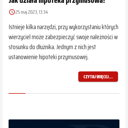
25 maj 2023, 13:34
access_time
Istnieje kilka narzędzi, przy wykorzystaniu których
wierzyciel może zabezpieczyć swoje należności w
stosunku do dłużnika. Jednym z nich jest
ustanowienie hipoteki przymusowej.
CZYTAJ WIĘCEJ...