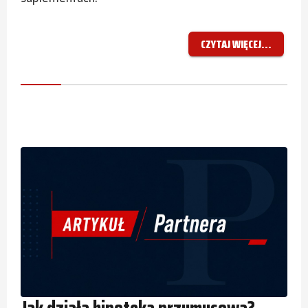
CZYTAJ WIĘCEJ...
Jak działa hipoteka przymusowa?