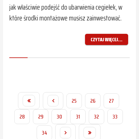
jak właściwie podejść do ubarwienia cegiełek, w
które środki montażowe musisz zainwestować.
CZYTAJ WIĘCEJ...
25
26
27
28
29
30
31
32
33
34