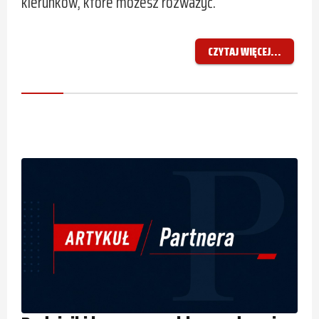
kierunków, które możesz rozważyć.
CZYTAJ WIĘCEJ...