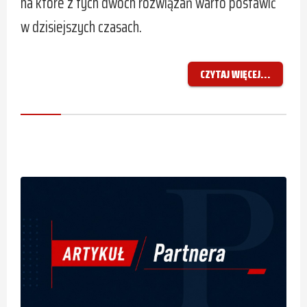
na które z tych dwóch rozwiązań warto postawić
w dzisiejszych czasach.
CZYTAJ WIĘCEJ...