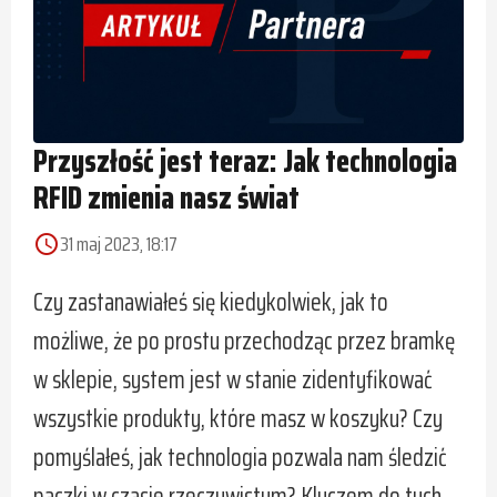
Przyszłość jest teraz: Jak technologia
RFID zmienia nasz świat
31 maj 2023, 18:17
access_time
Czy zastanawiałeś się kiedykolwiek, jak to
możliwe, że po prostu przechodząc przez bramkę
w sklepie, system jest w stanie zidentyfikować
wszystkie produkty, które masz w koszyku? Czy
pomyślałeś, jak technologia pozwala nam śledzić
paczki w czasie rzeczywistym? Kluczem do tych