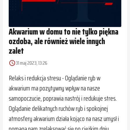
Akwarium w domu to nie tylko piękna
ozdoba, ale również wiele innych
zalet
31 maj 2023, 13:26
access_time
Relaks i redukcja stresu - Oglądanie ryb w
akwarium ma pozytywny wpływ na nasze
samopoczucie, poprawia nastrój i redukuje stres.
Oglądanie delikatnych ruchów ryb i spokojnej
atmosfery akwarium działa kojąco na nasz umysł i
pomaga nam zrelaksować się po ciężkim dniu