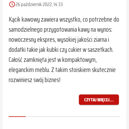
26 październik 2022, 14:33
access_time
Kącik kawowy zawiera wszystko, co potrzebne do
samodzielnego przygotowania kawy na wynos:
nowoczesny ekspres, wysokiej jakości ziarna i
dodatki takie jak kubki czy cukier w saszetkach.
Całość zamknięta jest w kompaktowym,
eleganckim meblu. Z takim stoiskiem skutecznie
rozwiniesz swój biznes!
CZYTAJ WIĘCEJ...