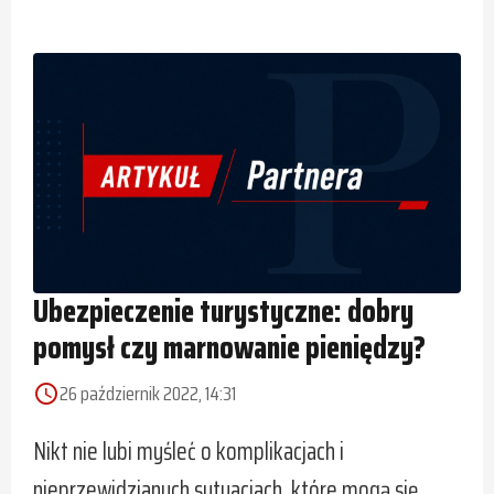
Ubezpieczenie turystyczne: dobry
pomysł czy marnowanie pieniędzy?
26 październik 2022, 14:31
access_time
Nikt nie lubi myśleć o komplikacjach i
nieprzewidzianych sytuacjach, które mogą się