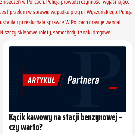
zniszczeń w Policach. Policja prowadzi czynności wyjaśniające
Jest przełom w sprawie wypadku przy ul. Wyszyńskiego. Policja
ustaliła i przesłuchała sprawcę
W Policach grasuje wandal.
Niszczy sklepowe rolety, samochody i znaki drogowe
Kącik kawowy na stacji benzynowej –
czy warto?