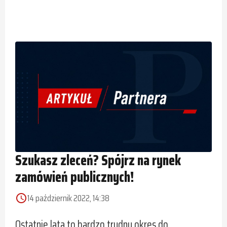
Szukasz zleceń? Spójrz na rynek
zamówień publicznych!
14 październik 2022, 14:38
access_time
Ostatnie lata to bardzo trudny okres do