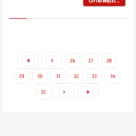
CZYTAJ WIĘCEJ...
26
27
28
29
30
31
32
33
34
35