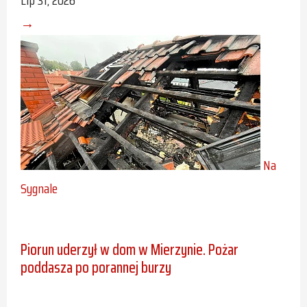
→
Na
Sygnale
Piorun uderzył w dom w Mierzynie. Pożar
poddasza po porannej burzy