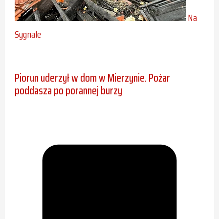
Na
Sygnale
Piorun uderzył w dom w Mierzynie. Pożar
poddasza po porannej burzy