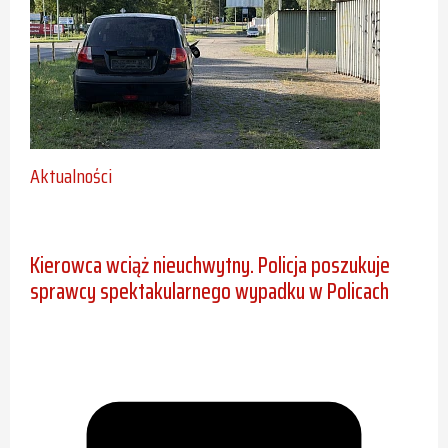
Aktualności
Kierowca wciąż nieuchwytny. Policja poszukuje
sprawcy spektakularnego wypadku w Policach