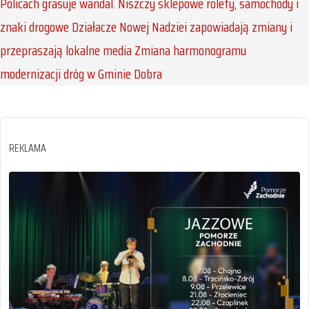
Policach grasuje wandal. Niszczy sklepowe rolety, samochody i
znaki drogowe
Działacze Nowej Nadziei zapowiadają zmiany i
przepraszają lokalne media
Zmiana harmonogramu
modernizacji dróg w Gminie Dobra