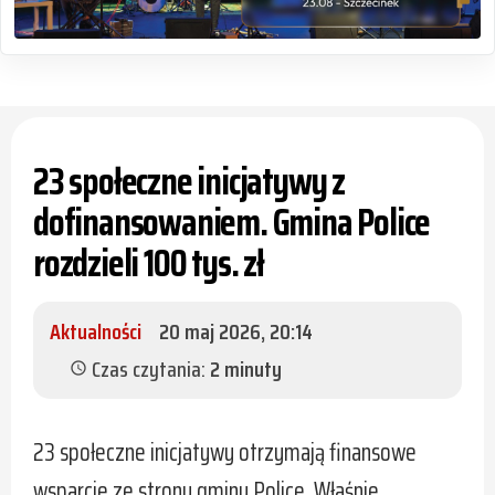
23 społeczne inicjatywy z
dofinansowaniem. Gmina Police
rozdzieli 100 tys. zł
Aktualności
20 maj 2026, 20:14
Czas czytania:
2 minuty
schedule
23 społeczne inicjatywy otrzymają finansowe
wsparcie ze strony gminy Police. Właśnie