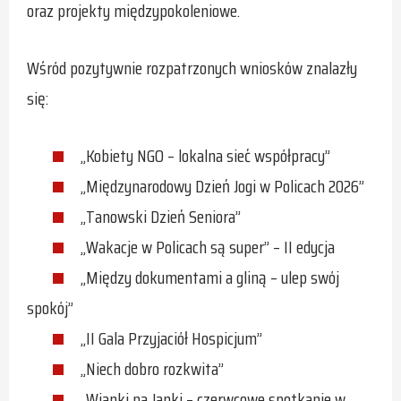
oraz projekty międzypokoleniowe.
Wśród pozytywnie rozpatrzonych wniosków znalazły
się:
„Kobiety NGO – lokalna sieć współpracy”
„Międzynarodowy Dzień Jogi w Policach 2026”
„Tanowski Dzień Seniora”
„Wakacje w Policach są super” – II edycja
„Między dokumentami a gliną – ulep swój
spokój”
„II Gala Przyjaciół Hospicjum”
„Niech dobro rozkwita”
„Wianki na Janki – czerwcowe spotkanie w