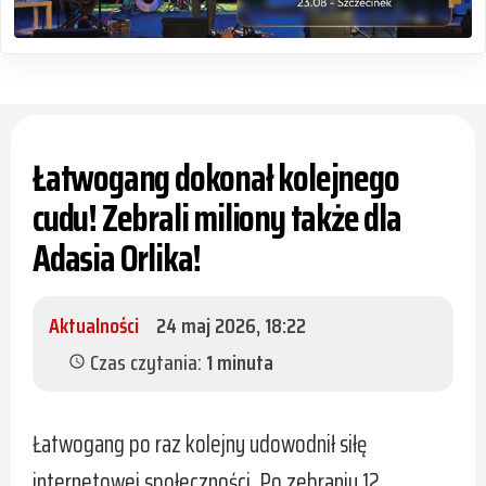
Łatwogang dokonał kolejnego
cudu! Zebrali miliony także dla
Adasia Orlika!
Aktualności
24 maj 2026, 18:22
Czas czytania:
1 minuta
schedule
Łatwogang po raz kolejny udowodnił siłę
internetowej społeczności. Po zebraniu 12