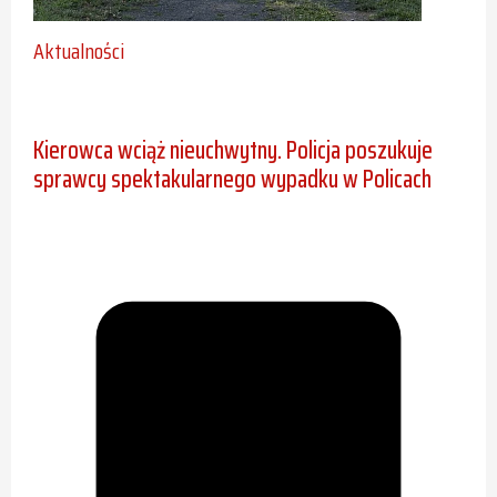
Aktualności
Kierowca wciąż nieuchwytny. Policja poszukuje
sprawcy spektakularnego wypadku w Policach