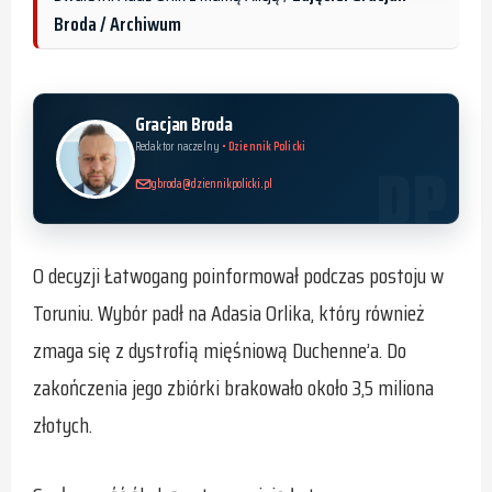
Broda / Archiwum
Gracjan Broda
Redaktor naczelny
• Dziennik Policki
gbroda@dziennikpolicki.pl
O decyzji Łatwogang poinformował podczas postoju w
Toruniu. Wybór padł na Adasia Orlika, który również
zmaga się z dystrofią mięśniową Duchenne’a. Do
zakończenia jego zbiórki brakowało około 3,5 miliona
złotych.