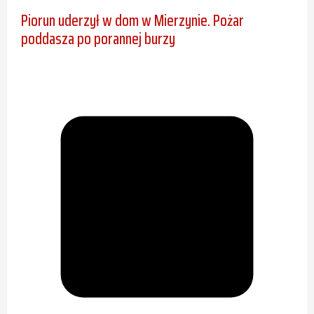
Piorun uderzył w dom w Mierzynie. Pożar
poddasza po porannej burzy