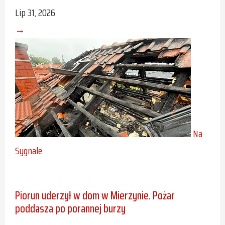
Lip 31, 2026
→
Na
Sygnale
Piorun uderzył w dom w Mierzynie. Pożar
poddasza po porannej burzy