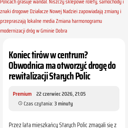
Policach grasuje wandal. Niszczy sklepowe rolety, samochody i
znaki drogowe
Działacze Nowej Nadziei zapowiadają zmiany i
przepraszają lokalne media
Zmiana harmonogramu
modernizacji dróg w Gminie Dobra
Koniec tirów w centrum?
Obwodnica ma otworzyć drogę do
rewitalizacji Starych Polic
Premium
22 czerwiec 2026, 21:05
Czas czytania:
3 minuty
schedule
Przez lata mieszkańcy Starych Polic zmagali się z