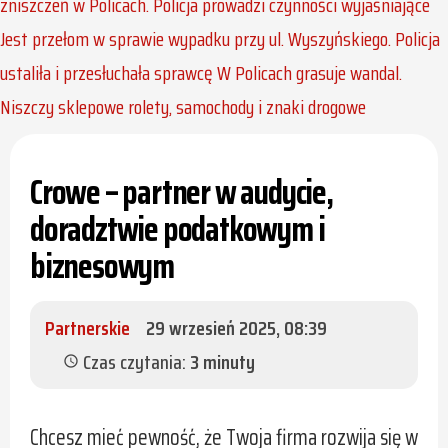
zniszczeń w Policach. Policja prowadzi czynności wyjaśniające
Jest przełom w sprawie wypadku przy ul. Wyszyńskiego. Policja
ustaliła i przesłuchała sprawcę
W Policach grasuje wandal.
Niszczy sklepowe rolety, samochody i znaki drogowe
Crowe – partner w audycie,
doradztwie podatkowym i
biznesowym
Partnerskie
29 wrzesień 2025, 08:39
Czas czytania:
3 minuty
schedule
Chcesz mieć pewność, że Twoja firma rozwija się w