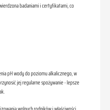
ierdzona badaniami i certyfikatami, co
zenia pH wody do poziomu alkalicznego, w
przynosić jej regularne spożywanie - lepsze
ak.
lizowania wolnych rodników i właściwości