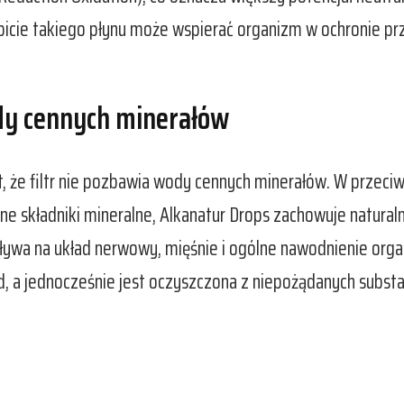
picie takiego płynu może wspierać organizm w ochronie p
ody cennych minerałów
t, że filtr nie pozbawia wody cennych minerałów. W przeci
stne składniki mineralne, Alkanatur Drops zachowuje natu
pływa na układ nerwowy, mięśnie i ogólne nawodnienie org
d, a jednocześnie jest oczyszczona z niepożądanych substan