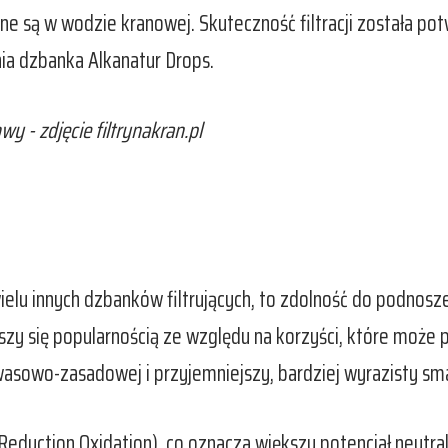
są w wodzie kranowej. Skuteczność filtracji została potw
ia dzbanka Alkanatur Drops.
y - zdjęcie filtrynakran.pl
 wielu innych dzbanków filtrujących, to zdolność do podnos
eszy się popularnością ze względu na korzyści, które może 
asowo-zasadowej i przyjemniejszy, bardziej wyrazisty sm
Reduction Oxidation), co oznacza większy potencjał neutra