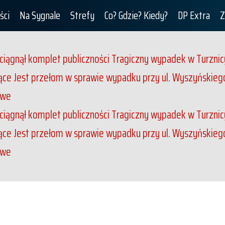
ści
Na Sygnale
Strefy
Co? Gdzie? Kiedy?
DP Extra
Z
iągnął komplet publiczności
Tragiczny wypadek w Turznicy
jące
Jest przełom w sprawie wypadku przy ul. Wyszyńskiego. 
owe
iągnął komplet publiczności
Tragiczny wypadek w Turznicy
jące
Jest przełom w sprawie wypadku przy ul. Wyszyńskiego. 
owe