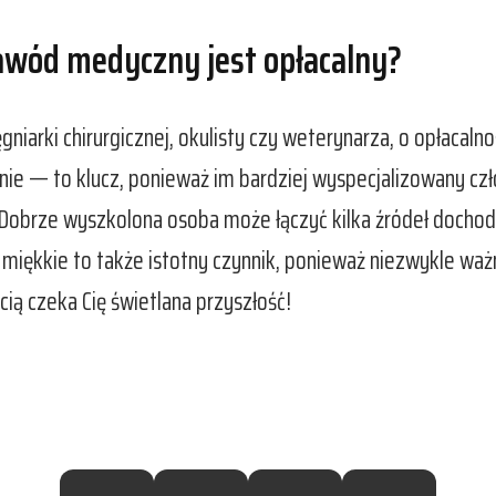
awód medyczny jest opłacalny?
gniarki chirurgicznej, okulisty czy weterynarza, o opłacal
cenie — to klucz, ponieważ im bardziej wyspecjalizowany c
Dobrze wyszkolona osoba może łączyć kilka źródeł docho
 miękkie to także istotny czynnik, ponieważ niezwykle ważn
ą czeka Cię świetlana przyszłość!