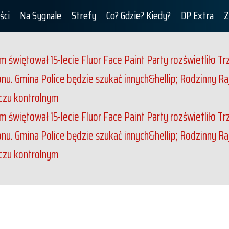
ści
Na Sygnale
Strefy
Co? Gdzie? Kiedy?
DP Extra
Z
m świętował 15-lecie
Fluor Face Paint Party rozświetliło T
u. Gmina Police będzie szukać innych&hellip;
Rodzinny Ra
eczu kontrolnym
m świętował 15-lecie
Fluor Face Paint Party rozświetliło T
u. Gmina Police będzie szukać innych&hellip;
Rodzinny Ra
eczu kontrolnym