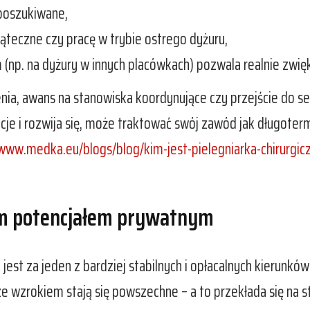
j poszukiwane,
ąteczne czy pracę w trybie ostrego dyżuru,
 (np. na dyżury w innych placówkach) pozwala realnie zwi
nia, awans na stanowiska koordynujące czy przejście do se
cje i rozwija się, może traktować swój zawód jak długoterm
/www.medka.eu/blogs/blog/kim-jest-pielegniarka-chirurgicz
żym potencjałem prywatnym
 jest za jeden z bardziej stabilnych i opłacalnych kierunk
 wzrokiem stają się powszechne – a to przekłada się na s