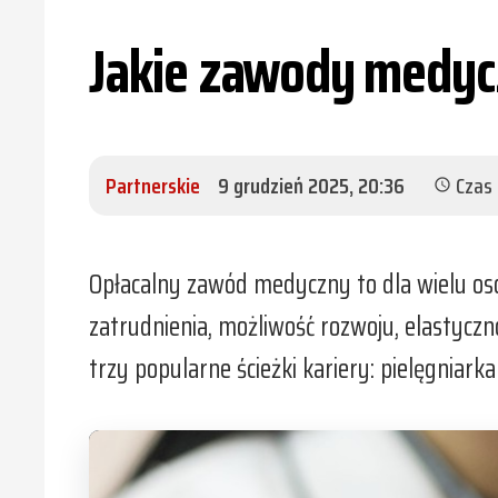
Jakie zawody medycz
Partnerskie
9 grudzień 2025, 20:36
Czas 
schedule
Opłacalny zawód medyczny to dla wielu osób
zatrudnienia, możliwość rozwoju, elastyczn
trzy popularne ścieżki kariery: pielęgniarka