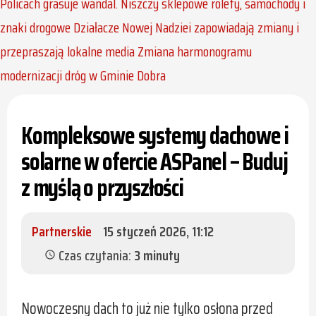
Policach grasuje wandal. Niszczy sklepowe rolety, samochody i
znaki drogowe
Działacze Nowej Nadziei zapowiadają zmiany i
przepraszają lokalne media
Zmiana harmonogramu
modernizacji dróg w Gminie Dobra
Kompleksowe systemy dachowe i
solarne w ofercie ASPanel – Buduj
z myślą o przyszłości
Partnerskie
15 styczeń 2026, 11:12
Czas czytania:
3 minuty
schedule
Nowoczesny dach to już nie tylko osłona przed