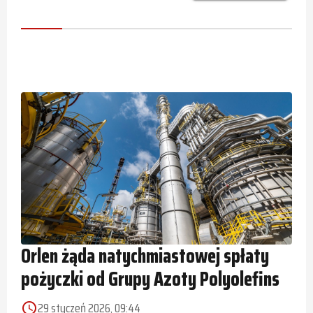
Orlen żąda natychmiastowej spłaty
pożyczki od Grupy Azoty Polyolefins
29 styczeń 2026, 09:44
access_time