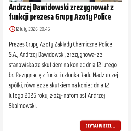
Andrzej Dawidowski zrezygnował z
funkcji prezesa Grupy Azoty Police
12 luty 2026, 20:45
access_time
Prezes Grupy Azoty Zakłady Chemiczne Police
S.A., Andrzej Dawidowski, zrezygnował ze
stanowiska ze skutkiem na koniec dnia 12 lutego
br. Rezygnację z funkcji członka Rady Nadzorczej
spółki, również ze skutkiem na koniec dnia 12
lutego 2026 roku, złożył natomiast Andrzej
Skolmowski.
CZYTAJ WIĘCEJ...