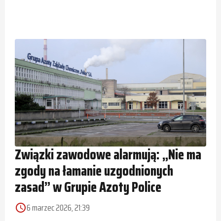
Związki zawodowe alarmują: „Nie ma
zgody na łamanie uzgodnionych
zasad” w Grupie Azoty Police
6 marzec 2026, 21:39
access_time