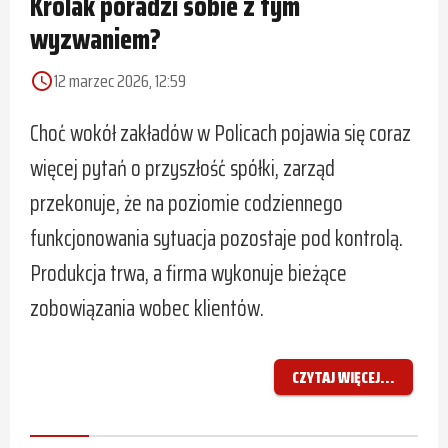
Królak poradzi sobie z tym
wyzwaniem?
12 marzec 2026, 12:59
access_time
Choć wokół zakładów w Policach pojawia się coraz
więcej pytań o przyszłość spółki, zarząd
przekonuje, że na poziomie codziennego
funkcjonowania sytuacja pozostaje pod kontrolą.
Produkcja trwa, a firma wykonuje bieżące
zobowiązania wobec klientów.
CZYTAJ WIĘCEJ...