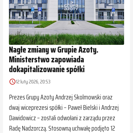
Nagłe zmiany w Grupie Azoty.
Ministerstwo zapowiada
dokapitalizowanie spółki
12 luty 2026, 20:53
access_time
Prezes Grupy Azoty Andrzej Skolmowski oraz
dwaj wiceprezesi spółki – Paweł Bielski i Andrzej
Dawidowicz – zostali odwołani z zarządu przez
Radę Nadzorczą. Stosowną uchwałę podjęto 12